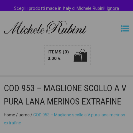
Puoi pagare con
PAYPAL
e altri metodi di pagamento
Scegli i prodotti made in Italy di Michele Rubini!
Ignora
ITEMS
(0)
0.00
€
COD 953 – MAGLIONE SCOLLO A V
PURA LANA MERINOS EXTRAFINE
Home
/
uomo
/
COD 953 – Maglione scollo a V pura lana merinos
extrafine