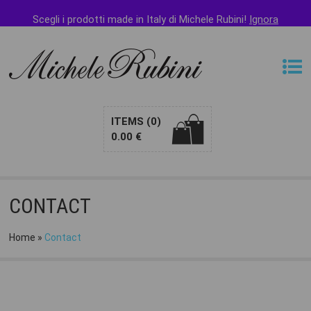
Puoi pagare con
PAYPAL
e altri metodi di pagamento
Scegli i prodotti made in Italy di Michele Rubini!
Ignora
ITEMS
(0)
0.00
€
CONTACT
Home
»
Contact