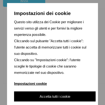
Impostazioni dei cookie
Questo sito utilizza dei Cookie per migliorare i
servizi verso gli utenti e per fornivi la migliore
Maglificio Michele Rubini
esperienza possibile.
Via Firenze snc
Cliccando sul pulsante "Accetta tutti i cookie":
62010 Treia (MC)
l’utente accetta di memorizzare tutti i cookie sul
Italia, EUROPE
suo dispositivo.
(+39) 0733 215368
Cliccando su "Impostazioni cookie": l’utente
info@michelerubini.it
sceglie le tipologie di cookie che saranno
www.michelerubini.it
memorizzate nel suo dispositivo.
Impostazioni cookie
Accetta tutti i cookie