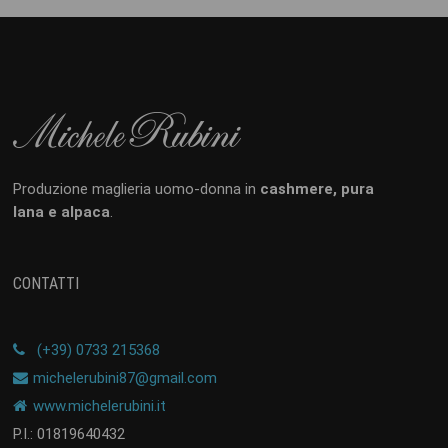
Produzione maglieria uomo-donna in
cashmere, pura
lana e alpaca
.
CONTATTI
(+39) 0733 215368
michelerubini87@gmail.com
www.michelerubini.it
P.I.: 01819640432