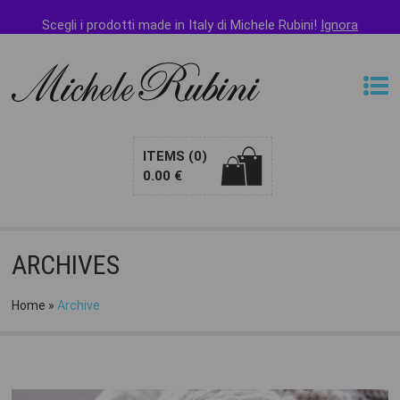
Puoi pagare con
PAYPAL
e altri metodi di pagamento
Scegli i prodotti made in Italy di Michele Rubini!
Ignora
ITEMS
(0)
0.00
€
ARCHIVES
Home
»
Archive