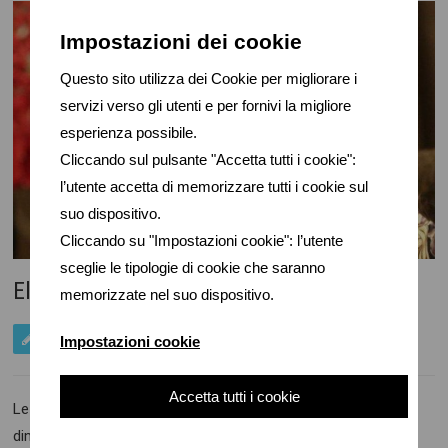
Impostazioni dei cookie
Questo sito utilizza dei Cookie per migliorare i
servizi verso gli utenti e per fornivi la migliore
esperienza possibile.
Cliccando sul pulsante "Accetta tutti i cookie":
l’utente accetta di memorizzare tutti i cookie sul
suo dispositivo.
Cliccando su "Impostazioni cookie": l’utente
sceglie le tipologie di cookie che saranno
Elegante e alla moda a 60 anni, si può!
memorizzate nel suo dispositivo.
GENNAIO 25, 2020
Impostazioni cookie
Accetta tutti i cookie
Le donne di 60 anni oggi non sono certo quelle di un tempo,
dinamiche, lavoratrici, mamme e nonne, donne bellissime e